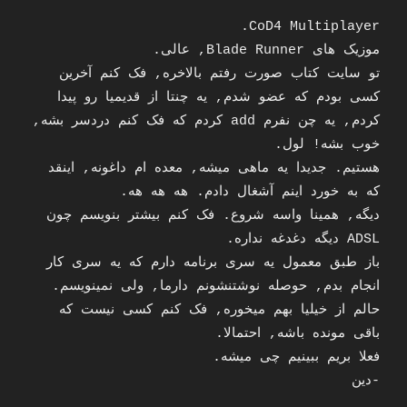
CoD4 Multiplayer.
موزیک های Blade Runner, عالی.
تو سایت کتاب صورت رفتم بالاخره, فک کنم آخرین
کسی بودم که عضو شدم, یه چنتا از قدیمیا رو پیدا
کردم, یه چن نفرم add کردم که فک کنم دردسر بشه,
خوب بشه! لول.
هستیم. جدیدا یه ماهی میشه, معده ام داغونه, اینقد
که به خورد اینم آشغال دادم. هه هه هه.
دیگه, همینا واسه شروع. فک کنم بیشتر بنویسم چون
ADSL دیگه دغدغه نداره.
باز طبق معمول یه سری برنامه دارم که یه سری کار
انجام بدم, حوصله نوشتنشونم دارما, ولی نمینویسم.
حالم از خیلیا بهم میخوره, فک کنم کسی نیست که
باقی مونده باشه, احتمالا.
فعلا بریم ببینیم چی میشه.
-دین