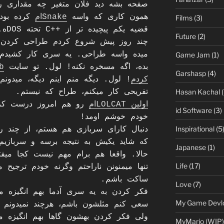
صفحه بشه دید فلان متغیر چه مقداری 
همون کاری که واسه
Snakeام
کرده بود
Films
(3)
قضیه یکم پیچیده تر از ++C تحته DOSه.
Future
(2)
میده واسه طراحی. یه سری کار کشیدم،
Game Jam
(1)
بده، اگه مسخره نکنه! لول. تو سایت
b
Garshasp
(4)
کردم
! لول. دیگه منم اینم دیگه، میدونم
Hasan Kachal
(
تفریحی کار میکنم، طراح که نیستم.
اولین LOLCATام
رو هم امروز درست کر
id Software
(3)
خودم خوشم اومد!
Inspirational
(5
دنبال کارای سربازی هم هستم، از چند ر
که شاید یکیش به نتیجه برسه و سربازی
Japanese
(1)
حالا. واقعا هم برام مهم نیست کجا میفتم
Life
(17)
تنها میمنونن ناراحتم وگرنه خودم ترجیح 
ساکت باشم.
Love
(7)
فکر کردن به یه سری آدما بهم انگیزه مید
My Game Devl
سعی کنم مثلشون باشم، هرچند نمیدونم چ
ولی فکر کردن بهشون گاها بهم انگیزه م
MyMario (WIP)