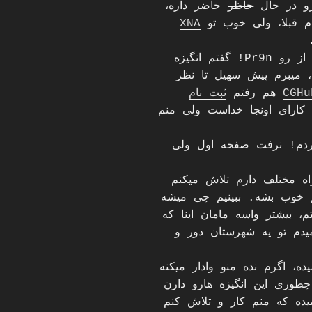
رو در حال
حاظر
حاضر
داره،
م قبلا، ولی خوب تو
XNA
چند روز پیش شروع کردم طراحی کردن از رو Pr9n! گفتم انگیزه
 میبرم پیش سهیل تا نظر
CGHu
هم رفتم
ثبت نام
 کارای اونجا خداست ولی منم
دم! نرفت صفحه اول ولی
اه مختلف دارم تلاش میکنم
م خوب بشه. ببینیم چی میشه
، بیشتر واسه مامان اینا که
میدم تو یه شهرستان دور و
ه، اگرم نده منو وادار میکنه
طوری این انگیزه هارو دارن
یده که منم کار و تلاش کنم