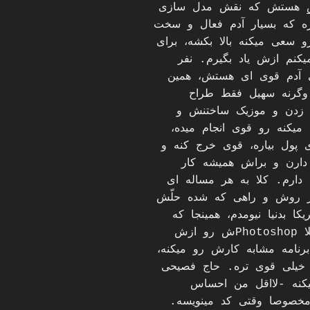
هستش که نقش مدل سازی
ه که بسیار آدم فعال و سخت
سعی میکنه بالا بکشه، برای
یکنم ازش یاد بگیرم. نفر
 آدم قوی ای هستش، همین
گرنه سهیل فقط طراح
 زدن و موزیک ساختنش و
میکنه رو قوی انجام میده،
 پول بیاره، قوی خرج کنه و
ارن و براش همیشه کار
ارم. کلا به هر مساله ای
ر روش و راهی که شده حلّش
ا بدنیا نیومدم، همینجا که
هست یه کاری میکنه که بره آمریکا. مثلا Photoshopش رو ازش
رنامه مشابه کارش رو میکنه،
 خیلی قوی تره. حاج فصیحی
کنه -لااقل من احساس
خصوصا وقتی کد مینویسه.