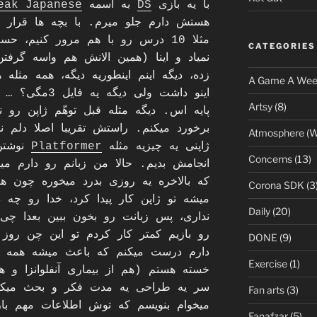
با یه بازی
DS
به اسمه
eak Japanese
هستش دارم جلو میرم. با بچه ها قرار گ
مثلا 10 درس رو با هم مرور کنیم، ح
CATEGORIES
زده، دیگه اینم اینطوریه دیگه، همه مثله 
A Game A We
اینو داشت ولی د
Artsy
(8)
پایه اس. دیگه مثله قبل توهّم ژاپن رو 
برخورد میکنم. راستش تقریبا اصلا دلم نم
Atmosphere (W
ژاپنی یه چیزیه مثله
Platformer
نوشتن،
Concerns
(13)
انجامش بدیم. حالا من زبانم رو دارم می
که بالاخره یه روزی بدرد میخوره چون ه
Corona SDK
(3
میشه تو ژاپن کار پیدا کرد، خدا رو چه د
Daily
(20)
نداری، پس زبانت رو بخون ببین بعدا چی
رو بازیم کمتر کار کردم تو این چن رو
DONE
(9)
دارم درست میکنم که باعث میشه همه ر
Exercise
(1)
خسته هستم (هم از بیماری آنفلوانزا و 
سر یه طراحی یه مدت فکر و بحث میکردم
Fan arts
(3)
میخوام بنویسم که توش اطلاعات مهم با
Fanafzar
(5)