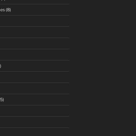
ces
(8)
)
5)