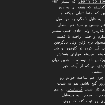
Learn to sp
که بیشتر Fun
ذاشتم که هفته ای یه روز
سین که حتما تنبلی میکنه و
نمیاد و اینا (همین الانش هم واسه گرفتن یه فایل 3مگی به من میل
هم نیستن و نباید هم انتظار
یگه یه فایل 3مگی؟ … بگذریم) ولی هادی خیلی بیشتر
ندارم و خیلی راحت با قضیه
یخواد برم ژاپن ولی یادگرفتن
 گیر کرده تو گلومون و باید
خونم، میدونم مهارتی هستش
یچکس بلد نیست، با همین زبان
یدی، تو که از آینده خبر
 میشه.
ز چون هم ساعت خوابم رو
وز گیج باشم، هم به شدت
هم کار شدید
گرشاسپ
) و هم
 با مردم. یه پروفایل
زی رو ثبت کنه که روی