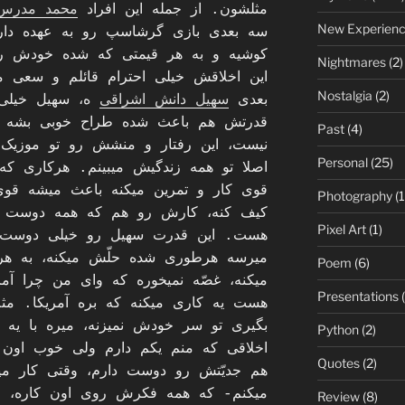
مثلشون. از جمله این افراد
محمد مدرس
New Experien
سه بعدی بازی گرشاسپ رو به عهده دار
کوشیه و به هر قیمتی که شده خودش رو 
Nightmares
(2)
این اخلاقش خیلی احترام قائلم و سعی م
Nostalgia
(2)
بعدی
سهیل دانش اشراقی
ه، سهیل خیلی
قدرتش هم باعث شده طراح خوبی بشه و
Past
(4)
نیست، این رفتار و منشش رو تو موزیک
Personal
(25)
اصلا تو همه زندگیش میبینم. هرکاری که 
قوی کار و تمرین میکنه باعث میشه قوی
Photography
(1
کیف کنه، کارش رو هم که همه دوست د
Pixel Art
(1)
هست. این قدرت سهیل رو خیلی دوست د
میرسه هرطوری شده حلّش میکنه، به ه
Poem
(6)
میکنه، غصّه نمیخوره که وای من چرا آمریک
Presentations
(
بگیری تو سر خودش نمیزنه، میره با یه ب
Python
(2)
اخلاقی که منم یکم دارم ولی خوب اون
Quotes
(2)
هم جدیّتش رو دوست دارم، وقتی کار می
میکنم- که همه فکرش روی اون کاره، م
Review
(8)