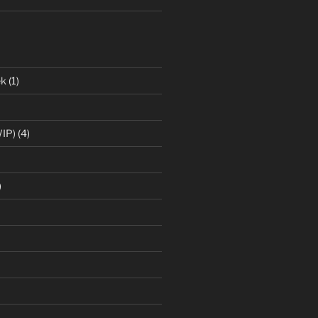
ek
(1)
IP)
(4)
)