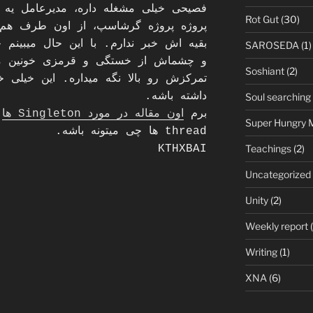
فصیحی خیلی مشغله داره، مدیرعامل یه 
Rot Gut
(30)
پروژه پروژه گرشاسپ، از اون طرف هم یه
بقیه اش خبر ندارم. با این حال میبینم
SAROSEDA
(1)
و چشماش از خستگی و قرمزی خونین می
Soshiant
(2)
تمرکزش رو بالا نگه میداره. این خیلی خو
داشته باشه.
Soul searching
برم
اون مقاله در مورد Singleton ها
ر
Super Hungry 
thread ها چی میتونه باشه.
Teachings
(2)
KTHXBAI
Uncategorized
Unity
(2)
Weekly report
(
Writing
(1)
XNA
(6)