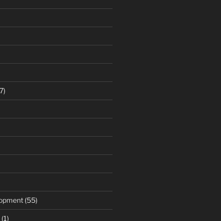
7)
)
opment
(55)
(1)