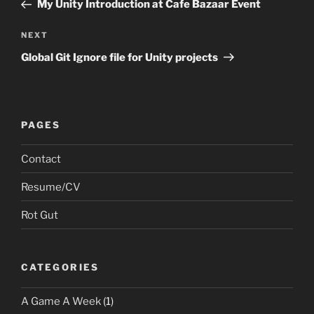
Post
My Unity Introduction at Cafe Bazaar Event
Next
NEXT
Post
Global Git Ignore file for Unity projects
PAGES
Contact
Resume/CV
Rot Gut
CATEGORIES
A Game A Week
(1)