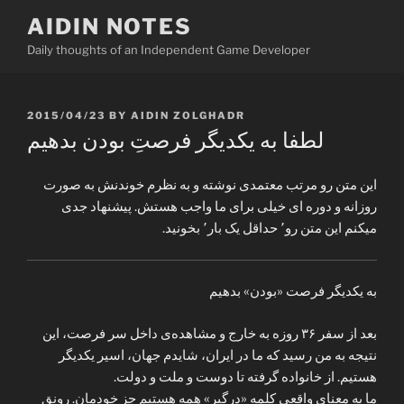
Skip
AIDIN NOTES
to
Daily thoughts of an Independent Game Developer
content
POSTED
2015/04/23
BY
AIDIN ZOLGHADR
ON
لطفا به یکدیگر فرصتِ بودن بدهیم
این متن رو مرتب معتمدی نوشته و به نظرم خوندنش به صورت
روزانه و دوره ای خیلی برای ما واجب هستش. پیشنهاد جدی
میکنم این متن رو٬ حداقل یک بار٬ بخونید.
به یکدیگر فرصت «بودن» بدهیم
بعد از سفر ۳۶ روزه به خارج و مشاهده‌ی داخل سر فرصت، این
نتیجه به من رسید که ما در ایران، شایدم جهان، اسیر یکدیگر
هستیم. از خانواده گ
رفته تا دوست و ملت و دولت.
ما به معنای واقعی کلمه «درگیر» همه هستیم جز خودمان. رونق