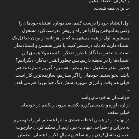
و دیگران «فضا» بدهیم.
جا برای همه هست.
–
اول اشتباه خود را درست کنیم، بعد دوباره اشتباه خودمان را
وقتی به آموختن یوگا یا هر راه و روشِ «درست‌کن» مشغول
می‌شویم. اول از همه می‌فهمیم که در هر ثانیه از بودن حداقل یک
اشتباه داریم که باید درستش کنیم. یا طرز نشستن و ایستادنمان
است، یا تنفس، یا نگاه یا طرز «تفکر». که معمولا همه‌ی این‌
اشتباه‌ها را در لحظه داریم. پس چطور انقدر «به‌کار» دیگرانیم؟
چطور انقدر مشغول «نقد و نظر» هستیم؟ گیریم «سازنده» هم
باشد. نخواستیم. خودمان را اگر بسازیم، سازنده‌ترین کار است.
خیلی هم وقت و انرژی می‌برد. شش دنگ حواس را هم می‌بلعد.
–
حواسمان به خودمان باشد
از اره، اوره و شمسی‌کوره بکشیم بیرون و بکنیم در خودمان.
خیلی سفت!
در نهایت و در همین لحظه، همه‌ی ما تنها هستیم. این‌را بفهمیم و
به دیزاین و «طراحی تنهایی» بپردازیم. از محکم کردن چارچوب
بدنمان تا شل‌کردن و رهاساختن سیالِ فکر و ذهنمان. مطمئن