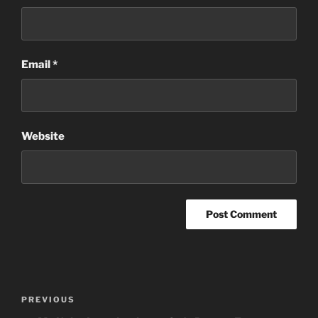
Email
*
Website
Post
Previous
PREVIOUS
navigation